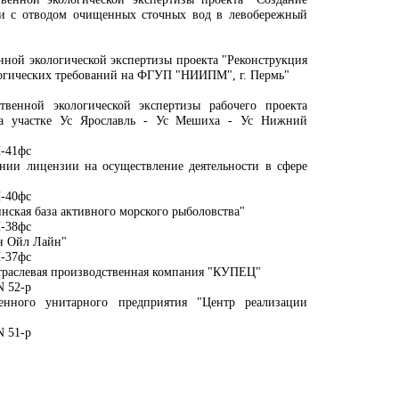
ии с отводом очищенных сточных вод в левобережный
нной экологической экспертизы проекта "Реконструкция
ологических требований на ФГУП "НИИПМ", г. Пермь"
твенной экологической экспертизы рабочего проекта
 на участке Ус Ярославль - Ус Мешиха - Ус Нижний
Н-41фс
ении лицензии на осуществление деятельности в сфере
Н-40фс
ская база активного морского рыболовства"
Н-38фс
н Ойл Лайн"
Н-37фс
траслевая производственная компания "КУПЕЦ"
N 52-р
венного унитарного предприятия "Центр реализации
N 51-р