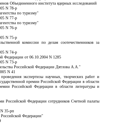
членов Объединенного института ядерных исследований
05 N 78-р
агентства по туризму"
05 N 77-р
агентства по туризму"
05 N 76-р
05 N 75-р
льственной комиссии по делам соотечественников за
05 N 74-р
й Федерации от 06.10.2004 N 1285
05 N 73-р
ельства Российской Федерации Дятлова А.А."
2005 N 41
 проведения экспертизы научных, творческих работ и
сударственной премии Российской Федерации в области
ремии Российской Федерации в области литературы и
ми Российской Федерации сотрудников Счетной палаты
 N 35-рп
 Российской Федерации"
9