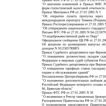
Приказ ФНС РФ от 27.01.2005 N САЭ-3-10
"О внесении изменений в Приказ ФНС Ро
форм статистической налоговой отчетности
Приказ Минтранса РФ от 27.01.2005 N 3
"Об открытии пункта пропуска через 
международном аэропорту Тюмень (Рощино
Приказ Ростехрегулирования от 27.01.2005 
"Об утверждении национального стандарта"
Письмо ФТС РФ от 27.01.2005 N 04-22/1879
"О недоброкачественной рыбе из Перу"
Официальное сообщение ЦБ РФ от 27.01.20
Об аукционе по размещению выпуска об
доходом N SU25057RMFS
Приказ Судебного департамента при Верхов
"О повышении должностных окладов суд
Федерации и мировых судей субъектов Рос
Приказ Судебного департамента при Верхов
"О повышении тарифных ставок (окладов) 
охране и обслуживанию зданий"
Постановление Центризбиркома РФ от 27.01
"О назначении дополнительных выборов д
Российской Федерации четвертого созыва 
66, Брянская область"
Приказ ФТС РФ от 27.01.2005 N 56
"О включении в Реестр таможенных брокеро
Распоряжение Правительства РФ от 27.01.20
О полномочном представителе Правитель