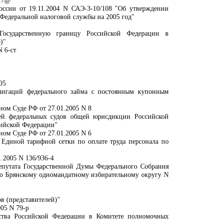
/17@
ссии от 19.11.2004 N САЭ-3-10/108 "Об утверждении
 Федеральной налоговой службы на 2005 год"
Государственную границу Российской Федерации в
)"
N 6-ст
05
лигаций федерального займа с постоянным купонным
ном Суде РФ от 27.01.2005 N 8
ей федеральных судов общей юрисдикции Российской
сийской Федерации"
ном Суде РФ от 27.01.2005 N 6
Единой тарифной сетки по оплате труда персонала по
.2005 N 136/936-4
епутата Государственной Думы Федерального Собрания
по Брянскому одномандатному избирательному округу N
в (представителей)"
05 N 79-р
ства Российской Федерации в Комитете полномочных