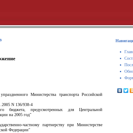
в
Навигаци
Глав
ожение
Сост
Посл
Обн
Форм
упраздненного Министерства транспорта Российской
.2005 N 136/938-4
ого бюджета, предусмотренных для Центральной
ции на 2005 год"
ударственно-частному партнерству при Министерстве
ской Федерации"