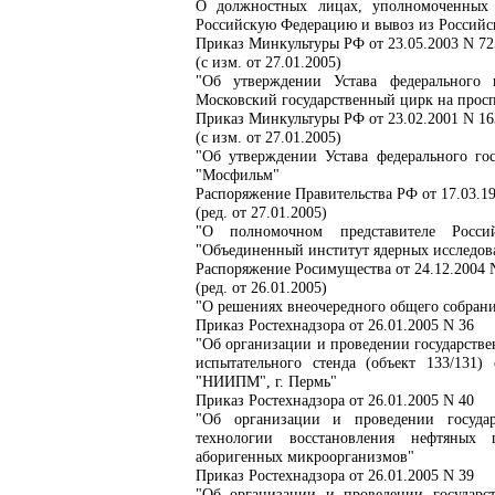
О должностных лицах, уполномоченных 
Российскую Федерацию и вывоз из Российс
Приказ Минкультуры РФ от 23.05.2003 N 72
(с изм. от 27.01.2005)
"Об утверждении Устава федерального 
Московский государственный цирк на просп
Приказ Минкультуры РФ от 23.02.2001 N 16
(с изм. от 27.01.2005)
"Об утверждении Устава федерального го
"Мосфильм"
Распоряжение Правительства РФ от 17.03.19
(ред. от 27.01.2005)
"О полномочном представителе Росс
"Объединенный институт ядерных исследов
Распоряжение Росимущества от 24.12.2004 
(ред. от 26.01.2005)
"О решениях внеочередного общего собран
Приказ Ростехнадзора от 26.01.2005 N 36
"Об организации и проведении государстве
испытательного стенда (объект 133/131
"НИИПМ", г. Пермь"
Приказ Ростехнадзора от 26.01.2005 N 40
"Об организации и проведении государ
технологии восстановления нефтяных
аборигенных микроорганизмов"
Приказ Ростехнадзора от 26.01.2005 N 39
"Об организации и проведении государст