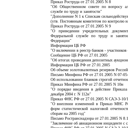
Приказ Роструда от 27.01.2005 N 8
"Об Общественном совете по вопросу а
службе по труду и занятости"
"Дополнение N 1 к Спискам сильнодейству
(утв. Постоянным комитетом по контролю на
Приказ Роструда от 27.01.2005 N 9
"О приведении учредительных документ
Федеральной службе по труду и занятос
Федерации"
Информация ЦБ РФ
"О включении в реестр банков - участников
Сообщение ЦБ РФ от 27.01.2005
"Об итогах проведения депозитных аукцион
Информация ЦБ РФ от 27.01.2005
Об объеме золотовалютных резервов Россий
Письмо Минфина РФ от 27.01.2005 N 07-05-
Об использовании бланков строгой отчетно
Приказ Минфина РФ от 27.01.2005 N 10н
"О порядке введения в действие Приказ
декабря 2004 г. N 112н"
Приказ ФНС РФ от 27.01.2005 N САЭ-3-10
"О внесении изменений в Приказ МНС Ро
форм статистической налоговой отчетнос
сборам на 2005 год"
Письмо Ространснадзора от 27.01.2005 N 8.
"Заключение об авиационном инциденте с 