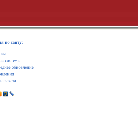
я по сайту:
ная
ав системы
еднее обновление
овления
а заказа