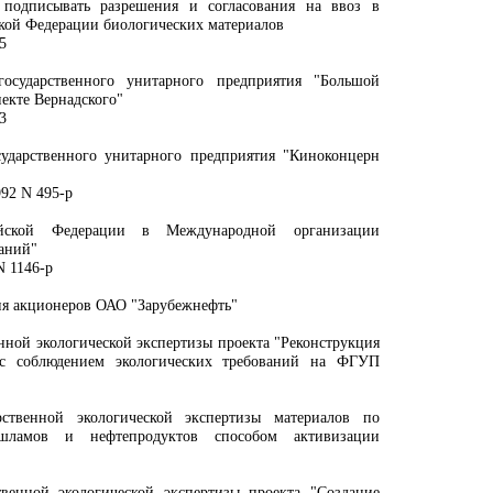
подписывать разрешения и согласования на ввоз в
кой Федерации биологических материалов
5
государственного унитарного предприятия "Большой
екте Вернадского"
3
сударственного унитарного предприятия "Киноконцерн
92 N 495-р
ийской Федерации в Международной организации
аний"
N 1146-р
ия акционеров ОАО "Зарубежнефть"
нной экологической экспертизы проекта "Реконструкция
) с соблюдением экологических требований на ФГУП
ственной экологической экспертизы материалов по
 шламов и нефтепродуктов способом активизации
венной экологической экспертизы проекта "Создание