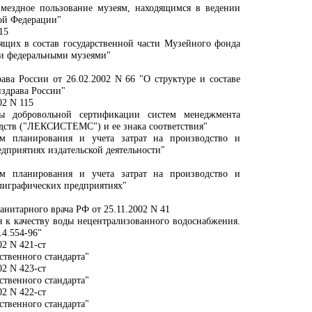
змездное пользование музеям, находящимся в ведении
ой Федерации"
15
ящих в состав государственной части Музейного фонда
ми федеральными музеями"
ва России от 26.02.2002 N 66 "О структуре и составе
здрава России"
02 N 115
мы добровольной сертификации систем менеджмента
едств ("ЛЕКСИСТЕМС") и ее знака соответствия"
ам планирования и учета затрат на производство и
едприятиях издательской деятельности"
ам планирования и учета затрат на производство и
олиграфических предприятиях"
анитарного врача РФ от 25.11.2002 N 41
 к качеству воды нецентрализованного водоснабжения.
.4.554-96"
02 N 421-ст
ственного стандарта"
02 N 423-ст
ственного стандарта"
02 N 422-ст
ственного стандарта"