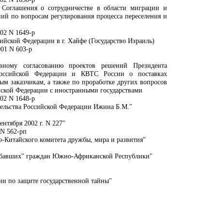
 Соглашения о сотрудничестве в области миграции и
ий по вопросам регулирования процесса переселения и
02 N 1649-р
ийской Федерации в г. Хайфе (Государство Израиль)
01 N 603-р
вному согласованию проектов решений Президента
Российской Федерации и КВТС России о поставках
м заказчикам, а также по проработке других вопросов
йской Федерации с иностранными государствами
02 N 1648-р
ельства Российской Федерации Ижина Б.М."
ентября 2002 г. N 227"
 N 562-рп
о-Китайского комитета дружбы, мира и развития"
гибавших" граждан Южно-Африканской Республики"
ии по защите государственной тайны"