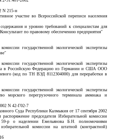
.2-31.401-2002"
2 N 215-н
тивное участие во Всероссийской переписи населения
 содержания и уровню требований к специалистам для
Консультант по правовому обеспечению предприятия"
комиссии государственной экологической экспертизы
ве"
комиссии государственной экологической экспертизы
оза в Российскую Федерацию из Германии и США ООО
евого (код по ТН ВЭД 8112304000) для переработки в
комиссии государственной экологической экспертизы
тво морского перегрузочного терминала аммиака и
002 N 42-Г02-7
овного Суда Республики Калмыкия от 17 сентября 2002
м распоряжение председателя Избирательной комиссии
 59-р о наделении Емельянова Б.Н. полномочиями
 избирательной комиссии на штатной (контрактной)
16