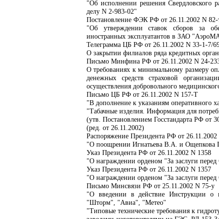
"Об исполнении решения Свердловского рай
делу N 2-983-02"
Постановление ФЭК РФ от 26.11.2002 N 82-
"Об утверждении ставок сборов за обе
иностранных эксплуатантов в ЗАО "АэроМ
Телеграмма ЦБ РФ от 26.11.2002 N 33-1-7/6
О закрытии филиалов ряда кредитных орга
Письмо Минфина РФ от 26.11.2002 N 24-233
О требованиях к минимальному размеру опл
денежных средств страховой организац
осуществления добровольного медицинского
Письмо ЦБ РФ от 26.11.2002 N 157-Т
"В дополнение к указаниям оперативного хар
"Табачные изделия. Информация для потреб
(утв. Постановлением Госстандарта РФ от 3
(ред. от 26.11.2002)
Распоряжение Президента РФ от 26.11.2002
"О поощрении Игнатьева В.А. и Ощепкова Г
Указ Президента РФ от 26.11.2002 N 1358
"О награждении орденом "За заслуги перед 
Указ Президента РФ от 26.11.2002 N 1357
"О награждении орденом "За заслуги перед 
Письмо Минсвязи РФ от 25.11.2002 N 75-у
"О введении в действие Инструкции о 
"Шторм", "Авиа", "Метео"
"Типовые технические требования к гидро