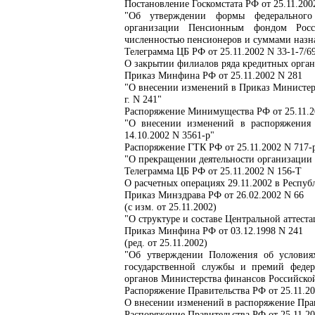
Постановление Госкомстата РФ от 25.11.200
"Об утверждении формы федерального г
организации Пенсионным фондом Росси
численностью пенсионеров и суммами назн
Телеграмма ЦБ РФ от 25.11.2002 N 33-1-7/6
О закрытии филиалов ряда кредитных орга
Приказ Минфина РФ от 25.11.2002 N 281
"О внесении изменений в Приказ Министерс
г. N 241"
Распоряжение Минимущества РФ от 25.11.2
"О внесении изменений в распоряжения
14.10.2002 N 3561-р"
Распоряжение ГТК РФ от 25.11.2002 N 717-
"О прекращении деятельности организации 
Телеграмма ЦБ РФ от 25.11.2002 N 156-Т
О расчетных операциях 29.11.2002 в Респу
Приказ Минздрава РФ от 26.02.2002 N 66
(с изм. от 25.11.2002)
"О структуре и составе Центральной аттес
Приказ Минфина РФ от 03.12.1998 N 241
(ред. от 25.11.2002)
"Об утверждении Положения об условия
государственной службы и премий феде
органов Министерства финансов Российско
Распоряжение Правительства РФ от 25.11.20
О внесении изменений в распоряжение Прав
Распоряжение Правительства РФ от 25.11.20