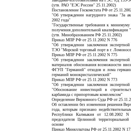
заводами-изготовителями на ГЭС. РД 153-34
(утв. РАО "ЕЭС России" 25.11.2002)
Постановление Госкомстата РФ от 25.11.200
"Об утверждении нагрудного знака "За ак
2002 года"
"Государственные требования к минимуму
получения дополнительной квалификации "
(утв. Минобразованием РФ 25.11.2002)
Приказ МПР РФ от 25.11.2002 N 776
"Об утверждении заключения экспертной 
ТЭО "Морской торговый порт в г. Ломоносо
Приказ МПР РФ от 25.11.2002 N 775
"Об утверждении заключения экспертной 
материалов обоснования возможности вв
ФГУП "Германий" отходов и лома германи
германий монокристаллический"
Приказ МПР РФ от 25.11.2002 N 773
"Об утверждении заключения экспертной 
"Обоснование инвестиций в строительс
карбамида с припортовым комплексом"
Определение Верховного Суда РФ от 25.11.2
Об оставлении без изменения решения Верх
года, которым признано недействительны
Республики Калмыкия от 12.08.2002 N
председателя Целинной территориальной
основе
Приказ Минкультуры РФ от 25.11.2002 N 17