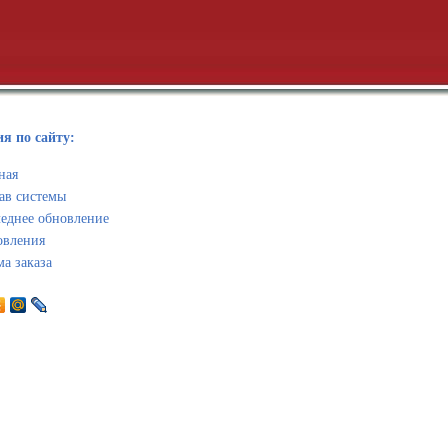
я по сайту:
ная
ав системы
еднее обновление
овления
а заказа