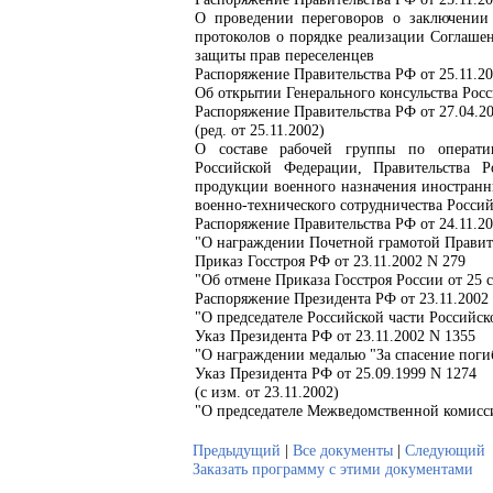
О проведении переговоров о заключении
протоколов о порядке реализации Соглашен
защиты прав переселенцев
Распоряжение Правительства РФ от 25.11.20
Об открытии Генерального консульства Росс
Распоряжение Правительства РФ от 27.04.20
(ред. от 25.11.2002)
О составе рабочей группы по операти
Российской Федерации, Правительства 
продукции военного назначения иностранны
военно-технического сотрудничества Росси
Распоряжение Правительства РФ от 24.11.20
"О награждении Почетной грамотой Правит
Приказ Госстроя РФ от 23.11.2002 N 279
"Об отмене Приказа Госстроя России от 25 с
Распоряжение Президента РФ от 23.11.2002
"О председателе Российской части Российск
Указ Президента РФ от 23.11.2002 N 1355
"О награждении медалью "За спасение по
Указ Президента РФ от 25.09.1999 N 1274
(с изм. от 23.11.2002)
"О председателе Межведомственной комисс
Предыдущий
|
Все документы
|
Следующий
Заказать программу с этими документами