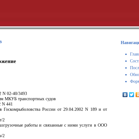
в
Навигаци
Глав
ожение
Сост
Посл
Обн
Форм
2 N 02-40/3493
иям МКУБ транспортных судов
2 N 441
 Госкомрыболовства России от 29.04.2002 N 189 и от
т/2
азгрузочные работы и связанные с ними услуги в ООО
э/2