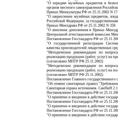
"О передаче музейных предметов в безво
органов местного самоуправления Российск
Приказ Минкультуры РФ от 25.11.2002 N 17
"О закреплении музейных предметов, вход
Российской Федерации, за государственны
Приказ Минздрава РФ от 25.11.2002 N 358
"О внесении дополнения в Приказ Минздра
Центральной аттестационной комиссии Мин
Постановление Госстандарта РФ от 25.11.20
"О государственной регистрации Систе
качества производителей лекарственных ср
"Методические рекомендации по вопрос
реализацию продукции (работ, услуг) на пр
(согласовано МПТР РФ 25.11.2002)
"Методические рекомендации по вопрос
реализацию продукции (работ, услуг) на п
(согласовано МПТР РФ 25.11.2002)
Постановление Главного государственного с
"Об отмене санитарных правил "Требования
Санитарная охрана источников. СанПиН 2.1
Постановление Госстандарта РФ от 25.11.20
"О принятии и введении в действие государ
Постановление Госстандарта РФ от 25.11.20
"О принятии и введении в действие государ
Постановление Госстандарта РФ от 25.11.20
"О принятии и введении в действие государ