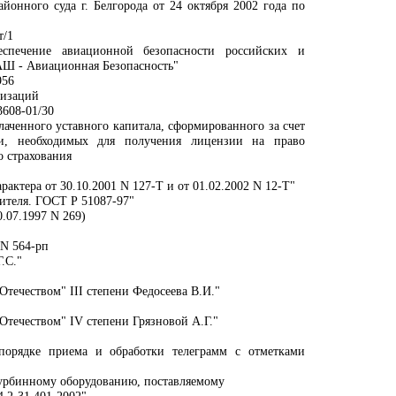
онного суда г. Белгорода от 24 октября 2002 года по
т/1
спечение авиационной безопасности российских и
АШ - Авиационная Безопасность"
956
низаций
608-01/30
аченного уставного капитала, сформированного за счет
ии, необходимых для получения лицензии на право
 страхования
актера от 30.10.2001 N 127-Т и от 01.02.2002 N 12-Т"
ителя. ГОСТ Р 51087-97"
0.07.1997 N 269)
 N 564-рп
.С."
Отечеством" III степени Федосеева В.И."
Отечеством" IV степени Грязновой А.Г."
порядке приема и обработки телеграмм с отметками
турбинному оборудованию, поставляемому