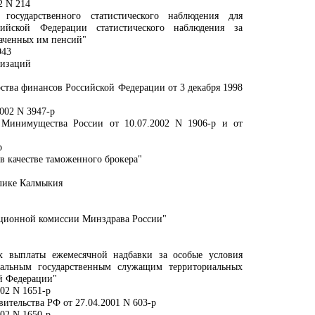
2 N 214
осударственного статистического наблюдения для
йской Федерации статистического наблюдения за
аченных им пенсий"
943
низаций
тва финансов Российской Федерации от 3 декабря 1998
002 N 3947-р
 Минимущества России от 10.07.2002 N 1906-р и от
р
в качестве таможенного брокера"
блике Калмыкия
тационной комиссии Минздрава России"
х выплаты ежемесячной надбавки за особые условия
ральным государственным служащим территориальных
й Федерации"
02 N 1651-р
ительства РФ от 27.04.2001 N 603-р
02 N 1650-р