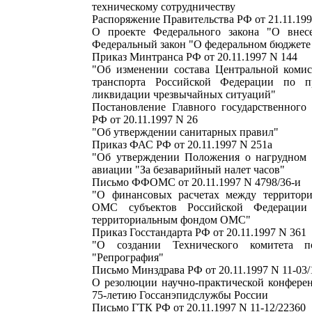
техническому сотрудничеству
Распоряжение Правительства РФ от 21.11.199
О проекте Федерального закона "О внес
Федеральный закон "О федеральном бюджете 
Приказ Минтранса РФ от 20.11.1997 N 144
"Об изменении состава Центральной коми
транспорта Российской Федерации по 
ликвидации чрезвычайных ситуаций"
Постановление Главного государственного 
РФ от 20.11.1997 N 26
"Об утверждении санитарных правил"
Приказ ФАС РФ от 20.11.1997 N 251а
"Об утверждении Положения о нагрудном 
авиации "За безаварийный налет часов"
Письмо ФФОМС от 20.11.1997 N 4798/36-и
"О финансовых расчетах между территор
ОМС субъектов Российской Федерации
территориальным фондом ОМС"
Приказ Госстандарта РФ от 20.11.1997 N 361
"О создании Технического комитета п
"Репрография"
Письмо Минздрава РФ от 20.11.1997 N 11-03/
О резолюции научно-практической конфере
75-летию Госсанэпидслужбы России
Письмо ГТК РФ от 20.11.1997 N 11-12/22360