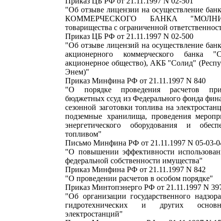
Приказ ЦБ РФ от 21.11.1997 N 02-501
"Об отзыве лицензии на осуществление бан
КОММЕРЧЕСКОГО БАНКА "МОЛНИ
товарищества с ограниченной ответственност
Приказ ЦБ РФ от 21.11.1997 N 02-500
"Об отзыве лицензий на осуществление бан
акционерного коммерческого банка "С
акционерное общество), АКБ "Солид" (Респу
Энем)"
Приказ Минфина РФ от 21.11.1997 N 840
"О порядке проведения расчетов при
бюджетных ссуд из Федерального фонда фин
сезонной заготовки топлива на электростанц
подземные хранилища, проведения меропр
энергетического оборудования и обесп
топливом"
Письмо Минфина РФ от 21.11.1997 N 05-03-0
"О повышении эффективности использован
федеральной собственности имущества"
Приказ Минфина РФ от 21.11.1997 N 842
"О проведении расчетов в особом порядке"
Приказ Минтопэнерго РФ от 21.11.1997 N 39
"Об организации государственного надзора
гидротехнических и других основ
электростанций"