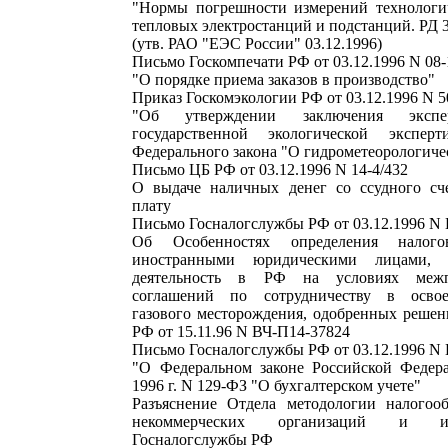
"Нормы погрешности измерений технологи
тепловых электростанций и подстанций. РД 3
(утв. РАО "ЕЭС России" 03.12.1996)
Письмо Госкомпечати РФ от 03.12.1996 N 08-
"О порядке приема заказов в производство"
Приказ Госкомэкологии РФ от 03.12.1996 N 5
"Об утверждении заключения экспе
государственной экологической экспе
Федерального закона "О гидрометеорологиче
Письмо ЦБ РФ от 03.12.1996 N 14-4/432
О выдаче наличных денег со ссудного сч
плату
Письмо Госналогслужбы РФ от 03.12.1996 N 
Об Особенностях определения налогов
иностранными юридическими лицами, 
деятельность в РФ на условиях межпр
соглашений по сотрудничеству в осво
газового месторождения, одобренных решен
РФ от 15.11.96 N ВЧ-П14-37824
Письмо Госналогслужбы РФ от 03.12.1996 N 
"О Федеральном законе Российской Федер
1996 г. N 129-ФЗ "О бухгалтерском учете"
Разъяснение Отдела методологии налогоо
некоммерческих организаций и и
Госналогслужбы РФ