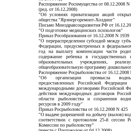
Распоряжение Росимущества от 08.12.2008 N
(ред. от 16.12.2008)
"Об условиях приватизации акций открыт
общества "Ярэнергоремонт-Холдинг"
Письмо Минздравсоцразвития РФ от 16.12.2
"О подготовке медицинских психологов"
Приказ Рособразования от 16.12.2008 N 1939
"О перераспределении субсидий между субъ
Федерации, предусмотренных в федерально
год на выплату компенсации части родит
содержание ребенка в государственных
образовательных учреждениях, реали
общеобразовательную программу дошкольног
Распоряжение Росрыболовства от 16.12.2008 
"Об организации промысла водных
предоставленных Российской Федерации 
международными договорами Российской Фе
действия международных договоров Росси
области рыболовства и сохранения водн
ресурсов в 2009 году"
Приказ Росрыболовства от 16.12.2008 N 425
"О выдаче разрешений на добычу (вылов) во
соответствии с протоколом 25-й сессии Р
Комиссии по рыболовству"
(вместе с Протоколом от 04.12.2008)