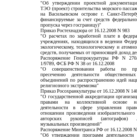
"Об утверждении проектной документаци
ТЭО (проект) строительства морского пасса
на Васильевском острове г. Санкт-Петерб
финансируемые за счет средств федерально
пропуска через госграницу)"
Приказ Ростехнадзора от 16.12.2008 N 983
"О расчетах по заработной плате в феде
учреждениях, находящихся в ведении Феде
экологическому, технологическому и атомном
средств, получаемых от приносящей доход де
Распоряжение Генпрокуратуры РФ N 27
1/9789, ФСБ РФ N 38 от 16.12.2008
"О совершенствовании работы по пр
пресечению деятельности общественны
объединений по распространению идей нац
религиозного экстремизма"
Приказ Росохранкультуры от 16.12.2008 N 14
"О государственной аккредитации организа
правами на коллективной основе на
деятельности в сфере управления пра
отношении произведения изобразительного 
авторских рукописей (автографов) 
музыкальных произведений"
Распоряжение Минтранса РФ от 16.12.2008 N
"Об утверждении программ деятельности 