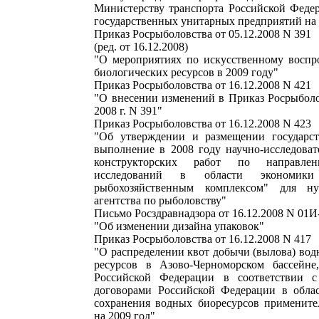
Министерству транспорта Российской Феде
государственных унитарных предприятий на 
Приказ Росрыболовства от 05.12.2008 N 391
(ред. от 16.12.2008)
"О мероприятиях по искусственному воспр
биологических ресурсов в 2009 году"
Приказ Росрыболовства от 16.12.2008 N 421
"О внесении изменений в Приказ Росрыболо
2008 г. N 391"
Приказ Росрыболовства от 16.12.2008 N 423
"Об утверждении и размещении государст
выполнение в 2008 году научно-исследоват
конструкторских работ по направле
исследований в области экономик
рыбохозяйственным комплексом" для н
агентства по рыболовству"
Письмо Росздравнадзора от 16.12.2008 N 01И
"Об изменении дизайна упаковок"
Приказ Росрыболовства от 16.12.2008 N 417
"О распределении квот добычи (вылова) во
ресурсов в Азово-Черноморском бассейне
Российской Федерации в соответствии 
договорами Российской Федерации в обла
сохранения водных биоресурсов примените
на 2009 год"