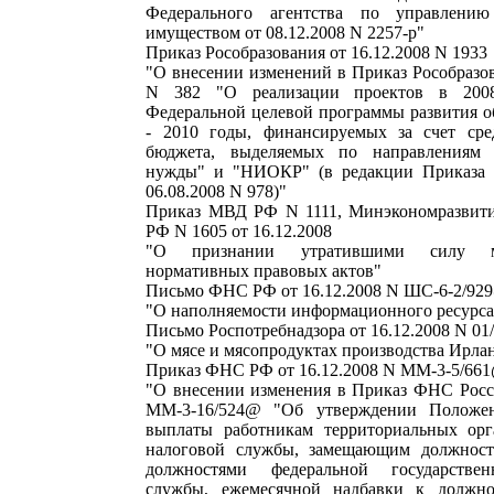
Федерального агентства по управлению
имуществом от 08.12.2008 N 2257-р"
Приказ Рособразования от 16.12.2008 N 1933
"О внесении изменений в Приказ Рособразов
N 382 "О реализации проектов в 200
Федеральной целевой программы развития о
- 2010 годы, финансируемых за счет сре
бюджета, выделяемых по направлениям 
нужды" и "НИОКР" (в редакции Приказа Р
06.08.2008 N 978)"
Приказ МВД РФ N 1111, Минэкономразвит
РФ N 1605 от 16.12.2008
"О признании утратившими силу ме
нормативных правовых актов"
Письмо ФНС РФ от 16.12.2008 N ШС-6-2/92
"О наполняемости информационного ресурса
Письмо Роспотребнадзора от 16.12.2008 N 01
"О мясе и мясопродуктах производства Ирла
Приказ ФНС РФ от 16.12.2008 N ММ-3-5/66
"О внесении изменения в Приказ ФНС Росси
ММ-3-16/524@ "Об утверждении Положе
выплаты работникам территориальных орг
налоговой службы, замещающим должност
должностями федеральной государстве
службы, ежемесячной надбавки к должно